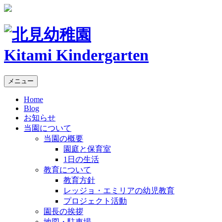
Kitami Kindergarten
メニュー
Home
Blog
お知らせ
当園について
当園の概要
園庭と保育室
1日の生活
教育について
教育方針
レッジョ・エミリアの幼児教育
プロジェクト活動
園長の挨拶
地図・駐車場