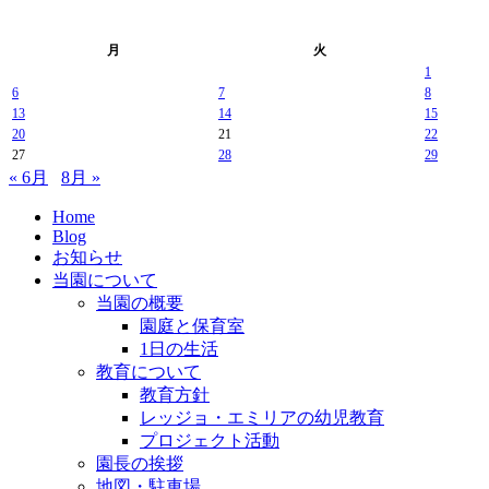
月
火
1
6
7
8
13
14
15
20
21
22
27
28
29
« 6月
8月 »
Home
Blog
お知らせ
当園について
当園の概要
園庭と保育室
1日の生活
教育について
教育方針
レッジョ・エミリアの幼児教育
プロジェクト活動
園長の挨拶
地図・駐車場