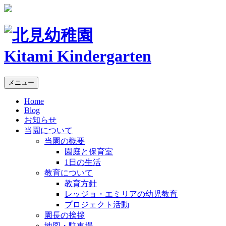
Kitami Kindergarten
メニュー
Home
Blog
お知らせ
当園について
当園の概要
園庭と保育室
1日の生活
教育について
教育方針
レッジョ・エミリアの幼児教育
プロジェクト活動
園長の挨拶
地図・駐車場