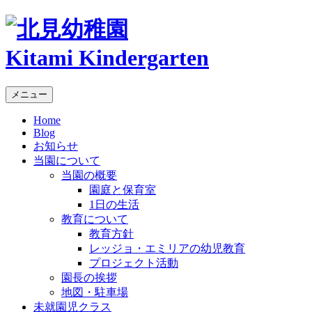
Kitami Kindergarten
メニュー
Home
Blog
お知らせ
当園について
当園の概要
園庭と保育室
1日の生活
教育について
教育方針
レッジョ・エミリアの幼児教育
プロジェクト活動
園長の挨拶
地図・駐車場
未就園児クラス