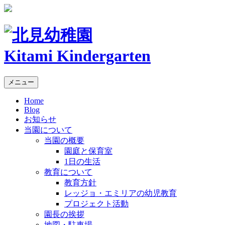
Kitami Kindergarten
メニュー
Home
Blog
お知らせ
当園について
当園の概要
園庭と保育室
1日の生活
教育について
教育方針
レッジョ・エミリアの幼児教育
プロジェクト活動
園長の挨拶
地図・駐車場