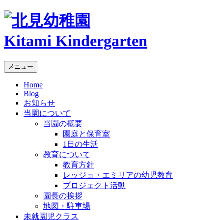
Kitami Kindergarten
メニュー
Home
Blog
お知らせ
当園について
当園の概要
園庭と保育室
1日の生活
教育について
教育方針
レッジョ・エミリアの幼児教育
プロジェクト活動
園長の挨拶
地図・駐車場
未就園児クラス