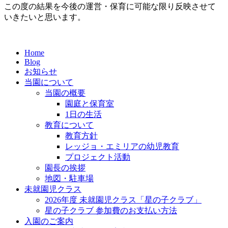
この度の結果を今後の運営・保育に可能な限り反映させて
いきたいと思います。
Home
Blog
お知らせ
当園について
当園の概要
園庭と保育室
1日の生活
教育について
教育方針
レッジョ・エミリアの幼児教育
プロジェクト活動
園長の挨拶
地図・駐車場
未就園児クラス
2026年度 未就園児クラス「星の子クラブ」
星の子クラブ 参加費のお支払い方法
入園のご案内