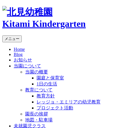
Kitami Kindergarten
メニュー
Home
Blog
お知らせ
当園について
当園の概要
園庭と保育室
1日の生活
教育について
教育方針
レッジョ・エミリアの幼児教育
プロジェクト活動
園長の挨拶
地図・駐車場
未就園児クラス