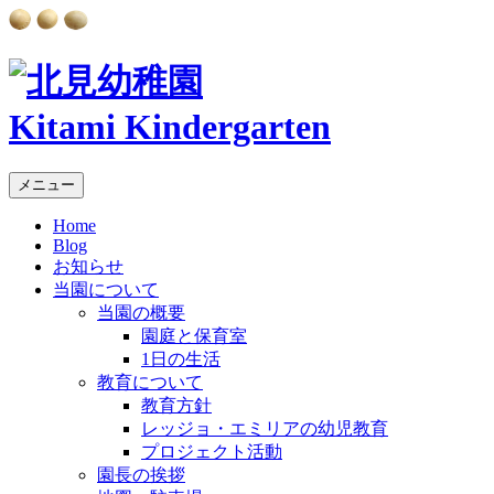
Kitami Kindergarten
メニュー
Home
Blog
お知らせ
当園について
当園の概要
園庭と保育室
1日の生活
教育について
教育方針
レッジョ・エミリアの幼児教育
プロジェクト活動
園長の挨拶