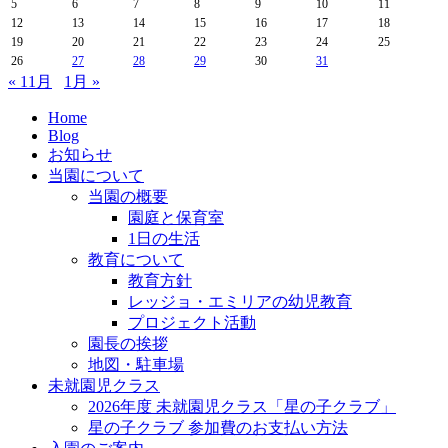
5
6
7
8
9
10
11
12
13
14
15
16
17
18
19
20
21
22
23
24
25
26
27
28
29
30
31
« 11月
1月 »
Home
Blog
お知らせ
当園について
当園の概要
園庭と保育室
1日の生活
教育について
教育方針
レッジョ・エミリアの幼児教育
プロジェクト活動
園長の挨拶
地図・駐車場
未就園児クラス
2026年度 未就園児クラス「星の子クラブ」
星の子クラブ 参加費のお支払い方法