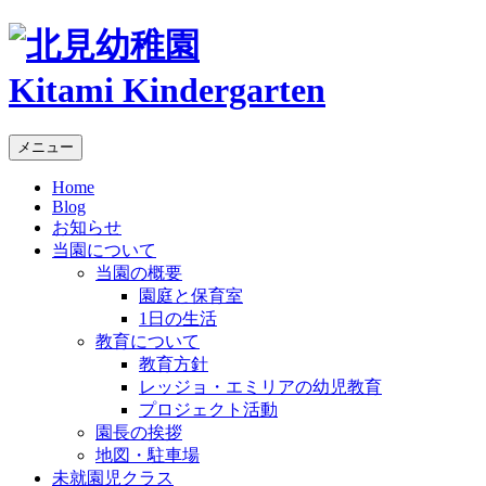
Kitami Kindergarten
メニュー
Home
Blog
お知らせ
当園について
当園の概要
園庭と保育室
1日の生活
教育について
教育方針
レッジョ・エミリアの幼児教育
プロジェクト活動
園長の挨拶
地図・駐車場
未就園児クラス