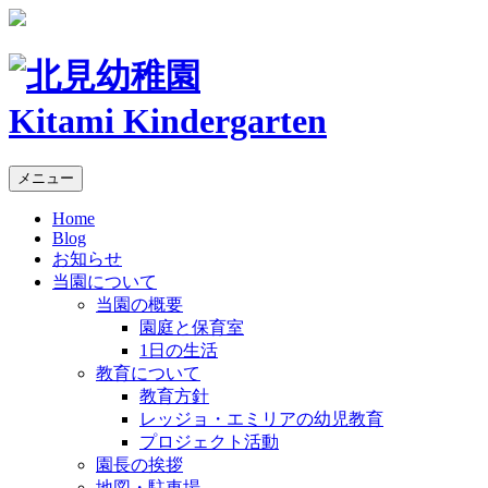
Kitami Kindergarten
メニュー
Home
Blog
お知らせ
当園について
当園の概要
園庭と保育室
1日の生活
教育について
教育方針
レッジョ・エミリアの幼児教育
プロジェクト活動
園長の挨拶
地図・駐車場