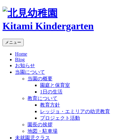
Kitami Kindergarten
メニュー
Home
Blog
お知らせ
当園について
当園の概要
園庭と保育室
1日の生活
教育について
教育方針
レッジョ・エミリアの幼児教育
プロジェクト活動
園長の挨拶
地図・駐車場
未就園児クラス