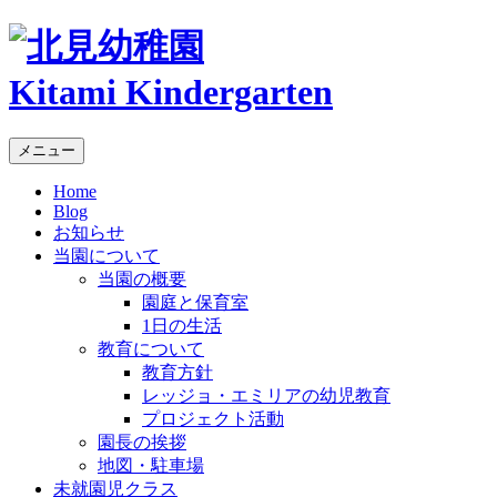
Kitami Kindergarten
メニュー
Home
Blog
お知らせ
当園について
当園の概要
園庭と保育室
1日の生活
教育について
教育方針
レッジョ・エミリアの幼児教育
プロジェクト活動
園長の挨拶
地図・駐車場
未就園児クラス