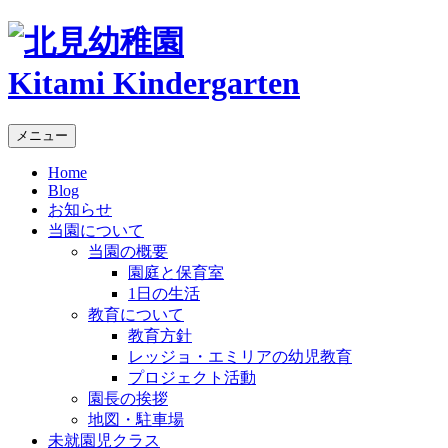
Kitami Kindergarten
メニュー
Home
Blog
お知らせ
当園について
当園の概要
園庭と保育室
1日の生活
教育について
教育方針
レッジョ・エミリアの幼児教育
プロジェクト活動
園長の挨拶
地図・駐車場
未就園児クラス