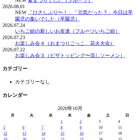
NEW
夏まつりでした（フルーツ）
2026.08.01
NEW
「ひさしぶり〜！」「元気だった？」今日は卒
園児の集いでした（卒園児）
2026.07.24
いちご組の新しいお友達（フルーツいちご組）
2026.07.23
お楽しみ会４（おまつりごっこ、花火大会）
2026.07.22
お楽しみ会３（ピザトッピング〜流しソーメン）
カテゴリー
カテゴリーなし
カレンダー
2020年10月
月
火
水
木
金
土
日
1
2
3
4
5
6
7
8
9
10
11
12
13
14
15
16
17
18
19
20
21
22
23
24
25