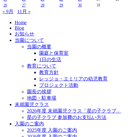
26
27
28
29
30
31
« 9月
11月 »
Home
Blog
お知らせ
当園について
当園の概要
園庭と保育室
1日の生活
教育について
教育方針
レッジョ・エミリアの幼児教育
プロジェクト活動
園長の挨拶
地図・駐車場
未就園児クラス
2026年度 未就園児クラス「星の子クラブ」
星の子クラブ 参加費のお支払い方法
入園のご案内
2025年度 入園のご案内
2026年度 入園のご案内