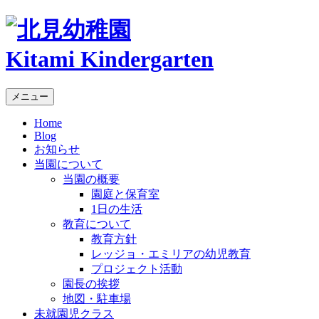
Kitami Kindergarten
メニュー
Home
Blog
お知らせ
当園について
当園の概要
園庭と保育室
1日の生活
教育について
教育方針
レッジョ・エミリアの幼児教育
プロジェクト活動
園長の挨拶
地図・駐車場
未就園児クラス