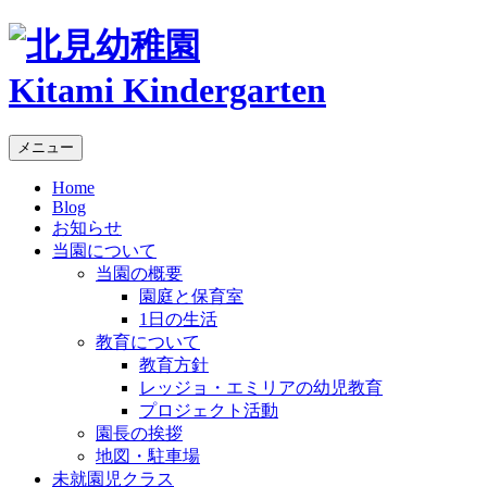
Kitami Kindergarten
メニュー
Home
Blog
お知らせ
当園について
当園の概要
園庭と保育室
1日の生活
教育について
教育方針
レッジョ・エミリアの幼児教育
プロジェクト活動
園長の挨拶
地図・駐車場
未就園児クラス