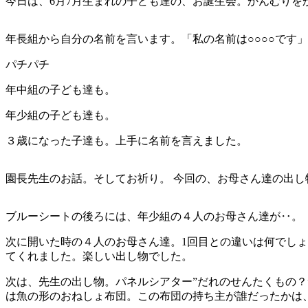
今日は、6月7月生まれの子ども達の、お誕生会。かんむりを
年長組から自分の名前を言います。「私の名前は○○○○です」
パチパチ
年中組の子ども達も。
年少組の子ども達も。
３歳になった子達も。上手に名前を言えました。
園長先生のお話。そしてお祈り。
今回の、お母さん達の出し
ブルーシートの後ろには、年少組の４人のお母さん達が‥。
次に開いた時の４人のお母さん達。1回目との違いは何でし
てくれました。楽しい出し物でした。
次は、先生の出し物。パネルシアター”だれのせんたくもの？
は魚の形のおねしょ布団。この布団の持ち主が誰だったかは