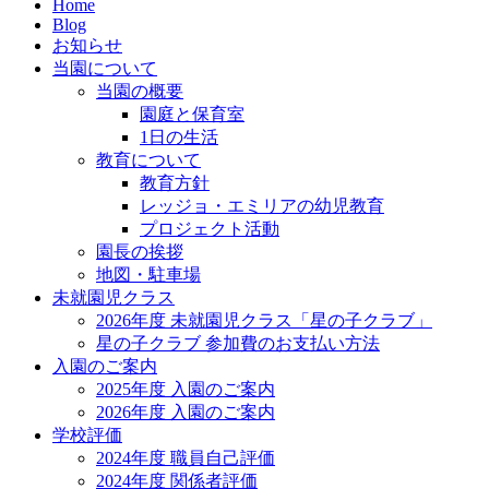
Home
Blog
お知らせ
当園について
当園の概要
園庭と保育室
1日の生活
教育について
教育方針
レッジョ・エミリアの幼児教育
プロジェクト活動
園長の挨拶
地図・駐車場
未就園児クラス
2026年度 未就園児クラス「星の子クラブ」
星の子クラブ 参加費のお支払い方法
入園のご案内
2025年度 入園のご案内
2026年度 入園のご案内
学校評価
2024年度 職員自己評価
2024年度 関係者評価