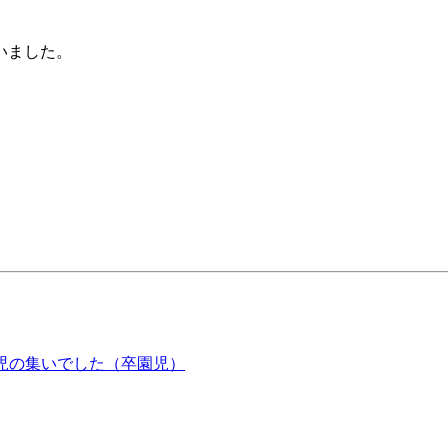
いました。
児の集いでした（卒園児）