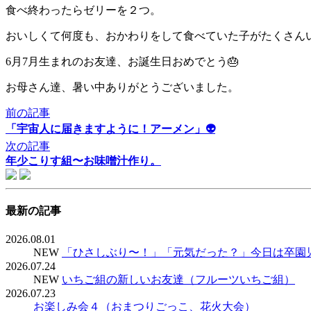
食べ終わったらゼリーを２つ。
おいしくて何度も、おかわりをして食べていた子がたくさん
6月7月生まれのお友達、お誕生日おめでとう🎂
お母さん達、暑い中ありがとうございました。
前の記事
「宇宙人に届きますように！アーメン」👽
次の記事
年少こりす組〜お味噌汁作り。
最新の記事
2026.08.01
NEW
「ひさしぶり〜！」「元気だった？」今日は卒園
2026.07.24
NEW
いちご組の新しいお友達（フルーツいちご組）
2026.07.23
お楽しみ会４（おまつりごっこ、花火大会）