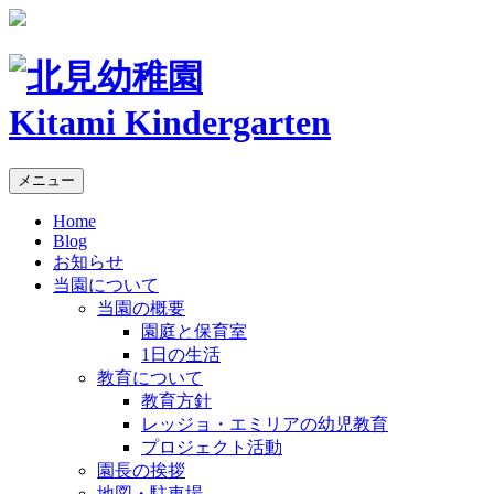
Kitami Kindergarten
メニュー
Home
Blog
お知らせ
当園について
当園の概要
園庭と保育室
1日の生活
教育について
教育方針
レッジョ・エミリアの幼児教育
プロジェクト活動
園長の挨拶
地図・駐車場