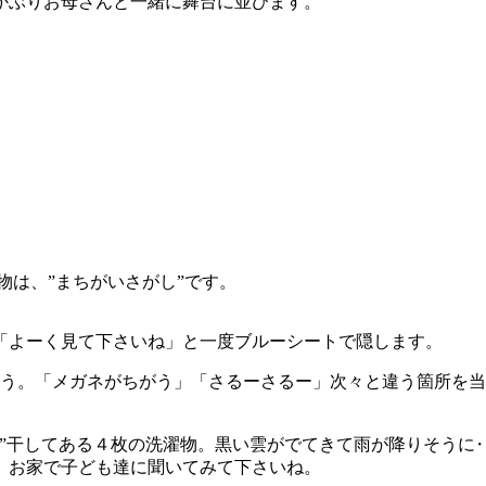
かぶりお母さんと一緒に舞台に並びます。
物は、”まちがいさがし”です。
「よーく見て下さいね」と一度ブルーシートで隠します。
ょう。「メガネがちがう」「さるーさるー」次々と違う箇所を
”干してある４枚の洗濯物。黒い雲がでてきて雨が降りそうに
、お家で子ども達に聞いてみて下さいね。