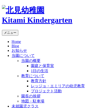
Kitami Kindergarten
メニュー
Home
Blog
お知らせ
当園について
当園の概要
園庭と保育室
1日の生活
教育について
教育方針
レッジョ・エミリアの幼児教育
プロジェクト活動
園長の挨拶
地図・駐車場
未就園児クラス