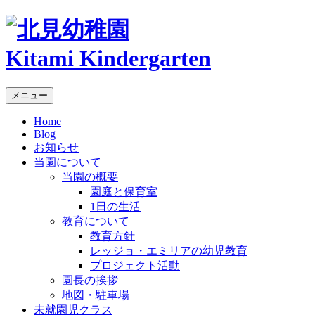
Kitami Kindergarten
メニュー
Home
Blog
お知らせ
当園について
当園の概要
園庭と保育室
1日の生活
教育について
教育方針
レッジョ・エミリアの幼児教育
プロジェクト活動
園長の挨拶
地図・駐車場
未就園児クラス