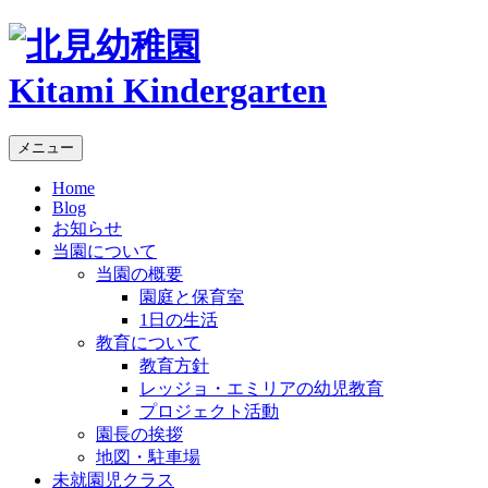
Kitami Kindergarten
メニュー
Home
Blog
お知らせ
当園について
当園の概要
園庭と保育室
1日の生活
教育について
教育方針
レッジョ・エミリアの幼児教育
プロジェクト活動
園長の挨拶
地図・駐車場
未就園児クラス