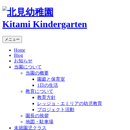
Kitami Kindergarten
メニュー
Home
Blog
お知らせ
当園について
当園の概要
園庭と保育室
1日の生活
教育について
教育方針
レッジョ・エミリアの幼児教育
プロジェクト活動
園長の挨拶
地図・駐車場
未就園児クラス