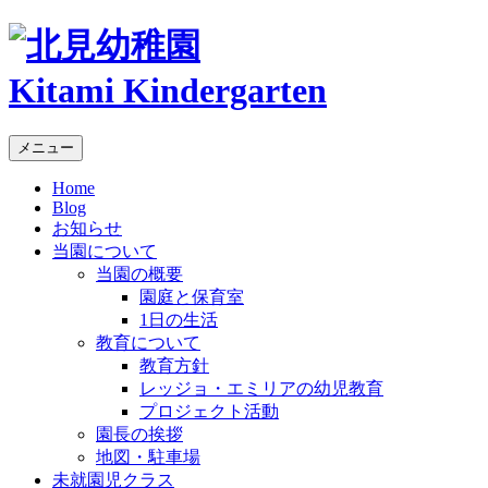
Kitami Kindergarten
メニュー
Home
Blog
お知らせ
当園について
当園の概要
園庭と保育室
1日の生活
教育について
教育方針
レッジョ・エミリアの幼児教育
プロジェクト活動
園長の挨拶
地図・駐車場
未就園児クラス