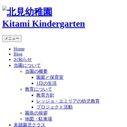
Kitami Kindergarten
メニュー
Home
Blog
お知らせ
当園について
当園の概要
園庭と保育室
1日の生活
教育について
教育方針
レッジョ・エミリアの幼児教育
プロジェクト活動
園長の挨拶
地図・駐車場
未就園児クラス