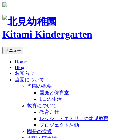
Kitami Kindergarten
メニュー
Home
Blog
お知らせ
当園について
当園の概要
園庭と保育室
1日の生活
教育について
教育方針
レッジョ・エミリアの幼児教育
プロジェクト活動
園長の挨拶
地図・駐車場