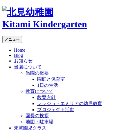
Kitami Kindergarten
メニュー
Home
Blog
お知らせ
当園について
当園の概要
園庭と保育室
1日の生活
教育について
教育方針
レッジョ・エミリアの幼児教育
プロジェクト活動
園長の挨拶
地図・駐車場
未就園児クラス