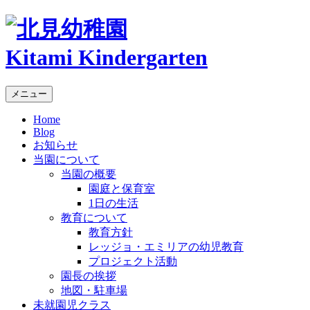
Kitami Kindergarten
メニュー
Home
Blog
お知らせ
当園について
当園の概要
園庭と保育室
1日の生活
教育について
教育方針
レッジョ・エミリアの幼児教育
プロジェクト活動
園長の挨拶
地図・駐車場
未就園児クラス