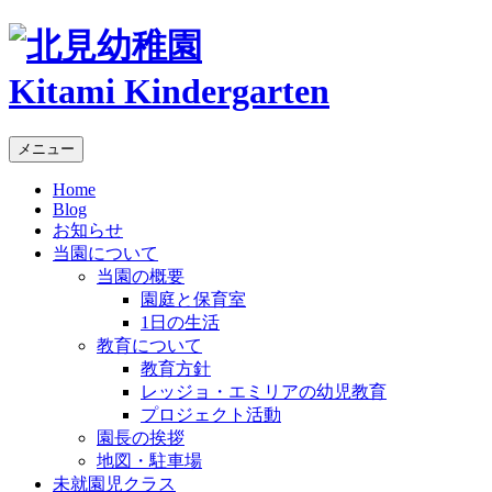
Kitami Kindergarten
メニュー
Home
Blog
お知らせ
当園について
当園の概要
園庭と保育室
1日の生活
教育について
教育方針
レッジョ・エミリアの幼児教育
プロジェクト活動
園長の挨拶
地図・駐車場
未就園児クラス