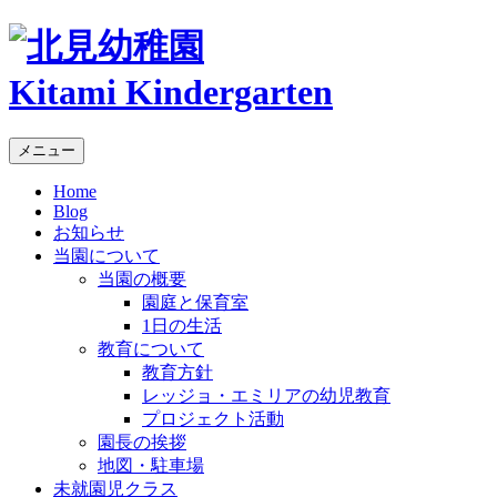
Kitami Kindergarten
メニュー
Home
Blog
お知らせ
当園について
当園の概要
園庭と保育室
1日の生活
教育について
教育方針
レッジョ・エミリアの幼児教育
プロジェクト活動
園長の挨拶
地図・駐車場
未就園児クラス