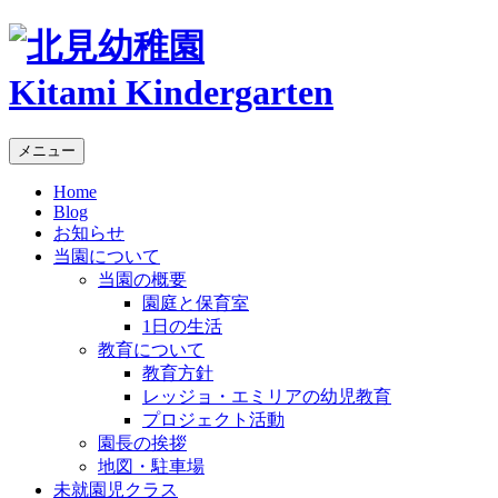
Kitami Kindergarten
メニュー
Home
Blog
お知らせ
当園について
当園の概要
園庭と保育室
1日の生活
教育について
教育方針
レッジョ・エミリアの幼児教育
プロジェクト活動
園長の挨拶
地図・駐車場
未就園児クラス