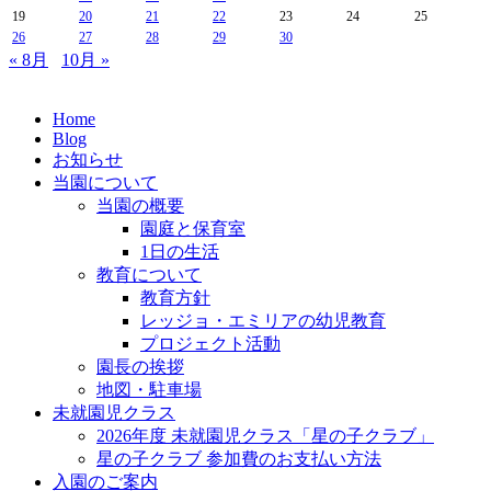
19
20
21
22
23
24
25
26
27
28
29
30
« 8月
10月 »
Home
Blog
お知らせ
当園について
当園の概要
園庭と保育室
1日の生活
教育について
教育方針
レッジョ・エミリアの幼児教育
プロジェクト活動
園長の挨拶
地図・駐車場
未就園児クラス
2026年度 未就園児クラス「星の子クラブ」
星の子クラブ 参加費のお支払い方法
入園のご案内