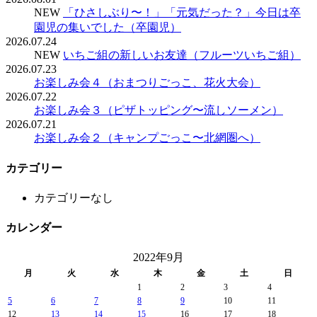
NEW
「ひさしぶり〜！」「元気だった？」今日は卒
園児の集いでした（卒園児）
2026.07.24
NEW
いちご組の新しいお友達（フルーツいちご組）
2026.07.23
お楽しみ会４（おまつりごっこ、花火大会）
2026.07.22
お楽しみ会３（ピザトッピング〜流しソーメン）
2026.07.21
お楽しみ会２（キャンプごっこ〜北網圏へ）
カテゴリー
カテゴリーなし
カレンダー
2022年9月
月
火
水
木
金
土
日
1
2
3
4
5
6
7
8
9
10
11
12
13
14
15
16
17
18