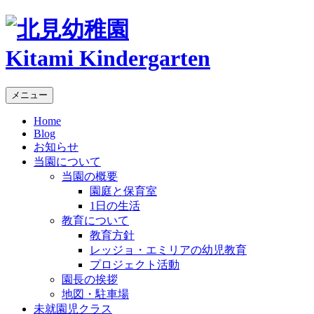
Kitami Kindergarten
メニュー
Home
Blog
お知らせ
当園について
当園の概要
園庭と保育室
1日の生活
教育について
教育方針
レッジョ・エミリアの幼児教育
プロジェクト活動
園長の挨拶
地図・駐車場
未就園児クラス