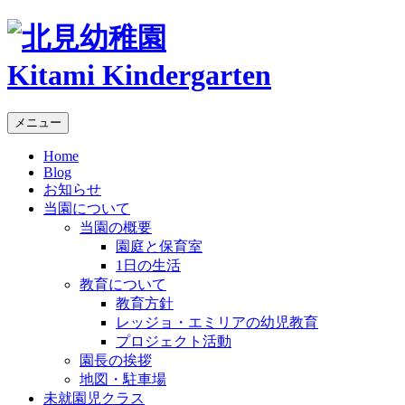
Kitami Kindergarten
メニュー
Home
Blog
お知らせ
当園について
当園の概要
園庭と保育室
1日の生活
教育について
教育方針
レッジョ・エミリアの幼児教育
プロジェクト活動
園長の挨拶
地図・駐車場
未就園児クラス