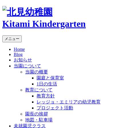
Kitami Kindergarten
メニュー
Home
Blog
お知らせ
当園について
当園の概要
園庭と保育室
1日の生活
教育について
教育方針
レッジョ・エミリアの幼児教育
プロジェクト活動
園長の挨拶
地図・駐車場
未就園児クラス