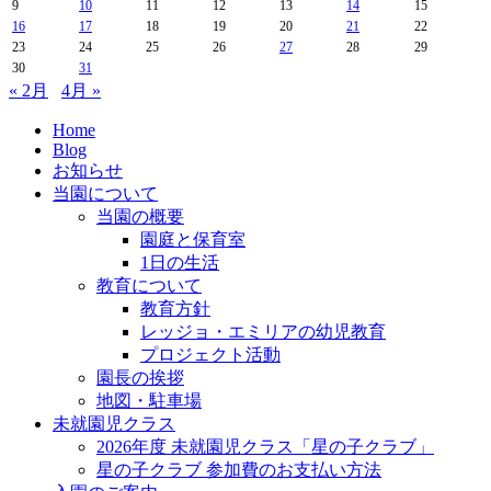
9
10
11
12
13
14
15
16
17
18
19
20
21
22
23
24
25
26
27
28
29
30
31
« 2月
4月 »
Home
Blog
お知らせ
当園について
当園の概要
園庭と保育室
1日の生活
教育について
教育方針
レッジョ・エミリアの幼児教育
プロジェクト活動
園長の挨拶
地図・駐車場
未就園児クラス
2026年度 未就園児クラス「星の子クラブ」
星の子クラブ 参加費のお支払い方法