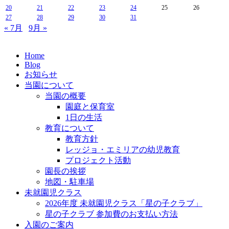
20
21
22
23
24
25
26
27
28
29
30
31
« 7月
9月 »
Home
Blog
お知らせ
当園について
当園の概要
園庭と保育室
1日の生活
教育について
教育方針
レッジョ・エミリアの幼児教育
プロジェクト活動
園長の挨拶
地図・駐車場
未就園児クラス
2026年度 未就園児クラス「星の子クラブ」
星の子クラブ 参加費のお支払い方法
入園のご案内