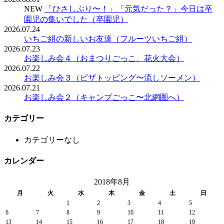
NEW
「ひさしぶり〜！」「元気だった？」今日は卒
園児の集いでした（卒園児）
2026.07.24
いちご組の新しいお友達（フルーツいちご組）
2026.07.23
お楽しみ会４（おまつりごっこ、花火大会）
2026.07.22
お楽しみ会３（ピザトッピング〜流しソーメン）
2026.07.21
お楽しみ会２（キャンプごっこ〜北網圏へ）
カテゴリー
カテゴリーなし
カレンダー
2018年8月
月
火
水
木
金
土
日
1
2
3
4
5
6
7
8
9
10
11
12
13
14
15
16
17
18
19