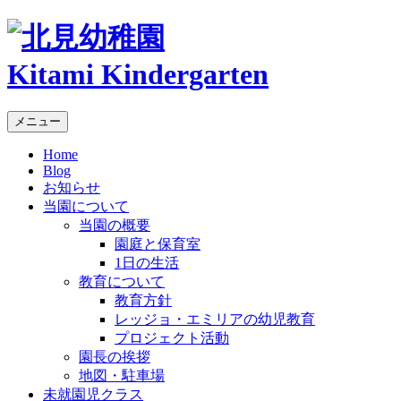
Kitami Kindergarten
メニュー
Home
Blog
お知らせ
当園について
当園の概要
園庭と保育室
1日の生活
教育について
教育方針
レッジョ・エミリアの幼児教育
プロジェクト活動
園長の挨拶
地図・駐車場
未就園児クラス