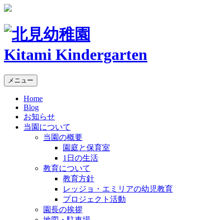
Kitami Kindergarten
メニュー
Home
Blog
お知らせ
当園について
当園の概要
園庭と保育室
1日の生活
教育について
教育方針
レッジョ・エミリアの幼児教育
プロジェクト活動
園長の挨拶
地図・駐車場