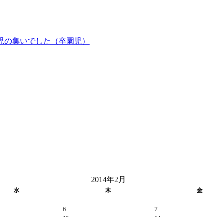
児の集いでした（卒園児）
2014年2月
水
木
金
6
7