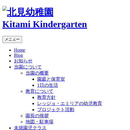
Kitami Kindergarten
メニュー
Home
Blog
お知らせ
当園について
当園の概要
園庭と保育室
1日の生活
教育について
教育方針
レッジョ・エミリアの幼児教育
プロジェクト活動
園長の挨拶
地図・駐車場
未就園児クラス