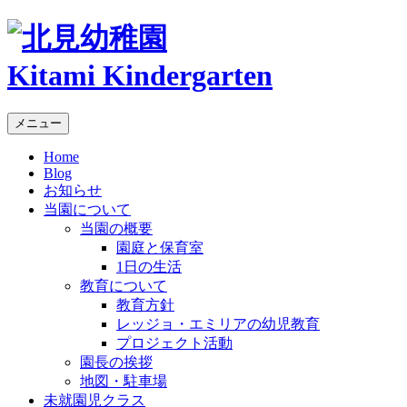
Kitami Kindergarten
メニュー
Home
Blog
お知らせ
当園について
当園の概要
園庭と保育室
1日の生活
教育について
教育方針
レッジョ・エミリアの幼児教育
プロジェクト活動
園長の挨拶
地図・駐車場
未就園児クラス