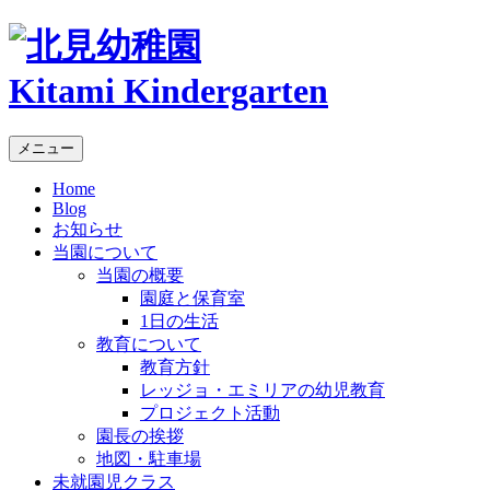
Kitami Kindergarten
メニュー
Home
Blog
お知らせ
当園について
当園の概要
園庭と保育室
1日の生活
教育について
教育方針
レッジョ・エミリアの幼児教育
プロジェクト活動
園長の挨拶
地図・駐車場
未就園児クラス