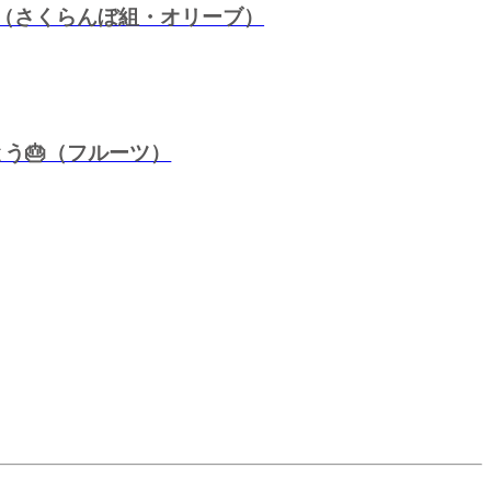
（さくらんぼ組・オリーブ）
う🎂（フルーツ）