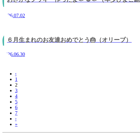
2026.07.02
６月生まれのお友達おめでとう🎂（オリーブ）
2026.06.30
‹
1
2
3
4
5
6
7
›
»