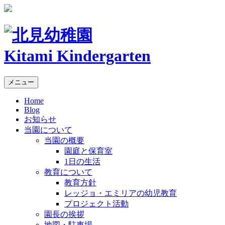
Kitami Kindergarten
メニュー
Home
Blog
お知らせ
当園について
当園の概要
園庭と保育室
1日の生活
教育について
教育方針
レッジョ・エミリアの幼児教育
プロジェクト活動
園長の挨拶
地図・駐車場