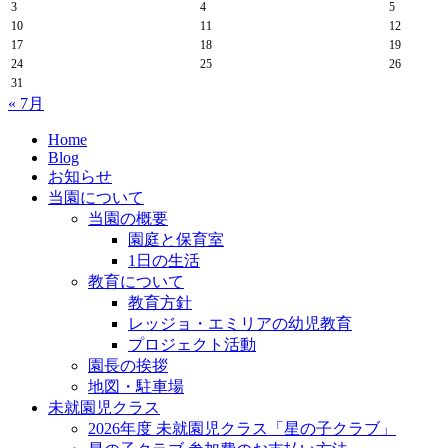
3
4
5
10
11
12
17
18
19
24
25
26
31
« 7月
Home
Blog
お知らせ
当園について
当園の概要
園庭と保育室
1日の生活
教育について
教育方針
レッジョ・エミリアの幼児教育
プロジェクト活動
園長の挨拶
地図・駐車場
未就園児クラス
2026年度 未就園児クラス「星の子クラブ」