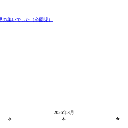
児の集いでした（卒園児）
2026年8月
水
木
金