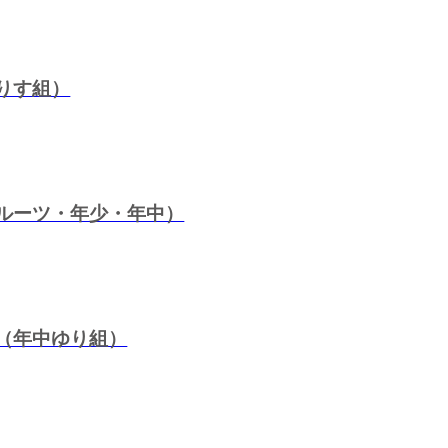
りす組）
ルーツ・年少・年中）
（年中ゆり組）