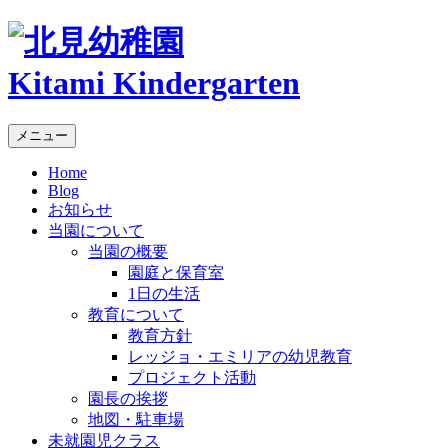
Kitami Kindergarten
メニュー
Home
Blog
お知らせ
当園について
当園の概要
園庭と保育室
1日の生活
教育について
教育方針
レッジョ・エミリアの幼児教育
プロジェクト活動
園長の挨拶
地図・駐車場
未就園児クラス