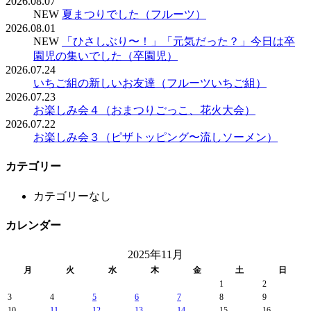
2026.08.07
NEW
夏まつりでした（フルーツ）
2026.08.01
NEW
「ひさしぶり〜！」「元気だった？」今日は卒
園児の集いでした（卒園児）
2026.07.24
いちご組の新しいお友達（フルーツいちご組）
2026.07.23
お楽しみ会４（おまつりごっこ、花火大会）
2026.07.22
お楽しみ会３（ピザトッピング〜流しソーメン）
カテゴリー
カテゴリーなし
カレンダー
2025年11月
月
火
水
木
金
土
日
1
2
3
4
5
6
7
8
9
10
11
12
13
14
15
16