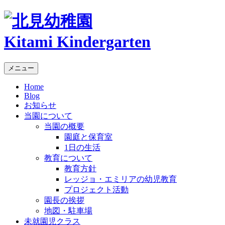
Kitami Kindergarten
メニュー
Home
Blog
お知らせ
当園について
当園の概要
園庭と保育室
1日の生活
教育について
教育方針
レッジョ・エミリアの幼児教育
プロジェクト活動
園長の挨拶
地図・駐車場
未就園児クラス