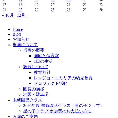
17
18
19
20
21
22
23
24
25
26
27
28
29
30
« 10月
12月 »
Home
Blog
お知らせ
当園について
当園の概要
園庭と保育室
1日の生活
教育について
教育方針
レッジョ・エミリアの幼児教育
プロジェクト活動
園長の挨拶
地図・駐車場
未就園児クラス
2026年度 未就園児クラス「星の子クラブ」
星の子クラブ 参加費のお支払い方法
入園のご案内