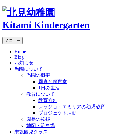
Kitami Kindergarten
メニュー
Home
Blog
お知らせ
当園について
当園の概要
園庭と保育室
1日の生活
教育について
教育方針
レッジョ・エミリアの幼児教育
プロジェクト活動
園長の挨拶
地図・駐車場
未就園児クラス