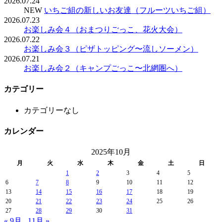
2026.07.24
NEW
いちご組の新しいお友達（フルーツいちご組）
2026.07.23
お楽しみ会４（おまつりごっこ、花火大会）
2026.07.22
お楽しみ会３（ピザトッピング〜流しソーメン）
2026.07.21
お楽しみ会２（キャンプごっこ〜北網圏へ）
カテゴリー
カテゴリーなし
カレンダー
2025年10月
月
火
水
木
金
土
日
1
2
3
4
5
6
7
8
9
10
11
12
13
14
15
16
17
18
19
20
21
22
23
24
25
26
27
28
29
30
31
« 9月
11月 »