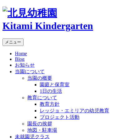
Kitami Kindergarten
メニュー
Home
Blog
お知らせ
当園について
当園の概要
園庭と保育室
1日の生活
教育について
教育方針
レッジョ・エミリアの幼児教育
プロジェクト活動
園長の挨拶
地図・駐車場
未就園児クラス