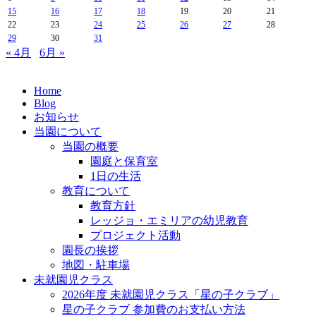
15
16
17
18
19
20
21
22
23
24
25
26
27
28
29
30
31
« 4月
6月 »
Home
Blog
お知らせ
当園について
当園の概要
園庭と保育室
1日の生活
教育について
教育方針
レッジョ・エミリアの幼児教育
プロジェクト活動
園長の挨拶
地図・駐車場
未就園児クラス
2026年度 未就園児クラス「星の子クラブ」
星の子クラブ 参加費のお支払い方法