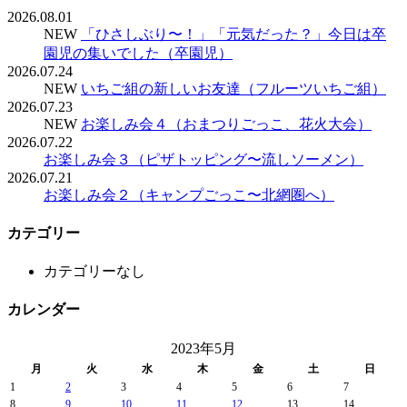
2026.08.01
NEW
「ひさしぶり〜！」「元気だった？」今日は卒
園児の集いでした（卒園児）
2026.07.24
NEW
いちご組の新しいお友達（フルーツいちご組）
2026.07.23
NEW
お楽しみ会４（おまつりごっこ、花火大会）
2026.07.22
お楽しみ会３（ピザトッピング〜流しソーメン）
2026.07.21
お楽しみ会２（キャンプごっこ〜北網圏へ）
カテゴリー
カテゴリーなし
カレンダー
2023年5月
月
火
水
木
金
土
日
1
2
3
4
5
6
7
8
9
10
11
12
13
14