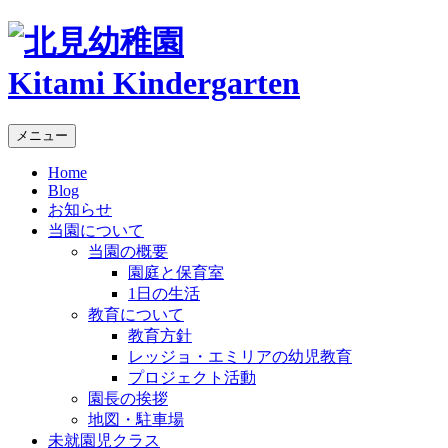
Kitami Kindergarten
メニュー
Home
Blog
お知らせ
当園について
当園の概要
園庭と保育室
1日の生活
教育について
教育方針
レッジョ・エミリアの幼児教育
プロジェクト活動
園長の挨拶
地図・駐車場
未就園児クラス