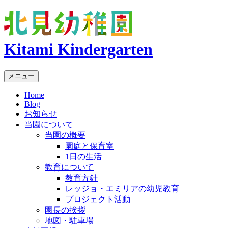
Kitami Kindergarten
メニュー
Home
Blog
お知らせ
当園について
当園の概要
園庭と保育室
1日の生活
教育について
教育方針
レッジョ・エミリアの幼児教育
プロジェクト活動
園長の挨拶
地図・駐車場