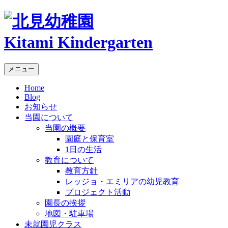
Kitami Kindergarten
メニュー
Home
Blog
お知らせ
当園について
当園の概要
園庭と保育室
1日の生活
教育について
教育方針
レッジョ・エミリアの幼児教育
プロジェクト活動
園長の挨拶
地図・駐車場
未就園児クラス