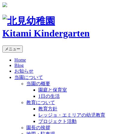
Kitami Kindergarten
メニュー
Home
Blog
お知らせ
当園について
当園の概要
園庭と保育室
1日の生活
教育について
教育方針
レッジョ・エミリアの幼児教育
プロジェクト活動
園長の挨拶
地図・駐車場