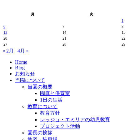
月
火
1
6
7
8
13
14
15
20
21
22
27
28
29
« 2月
4月 »
Home
Blog
お知らせ
当園について
当園の概要
園庭と保育室
1日の生活
教育について
教育方針
レッジョ・エミリアの幼児教育
プロジェクト活動
園長の挨拶
地図・駐車場