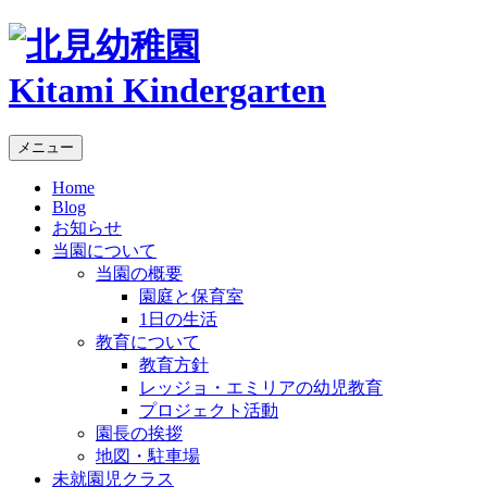
Kitami Kindergarten
メニュー
Home
Blog
お知らせ
当園について
当園の概要
園庭と保育室
1日の生活
教育について
教育方針
レッジョ・エミリアの幼児教育
プロジェクト活動
園長の挨拶
地図・駐車場
未就園児クラス