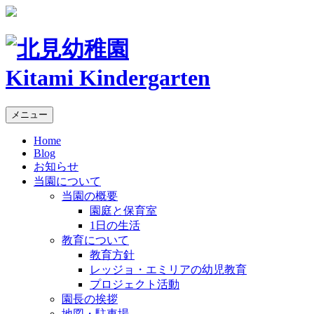
Kitami Kindergarten
メニュー
Home
Blog
お知らせ
当園について
当園の概要
園庭と保育室
1日の生活
教育について
教育方針
レッジョ・エミリアの幼児教育
プロジェクト活動
園長の挨拶
地図・駐車場