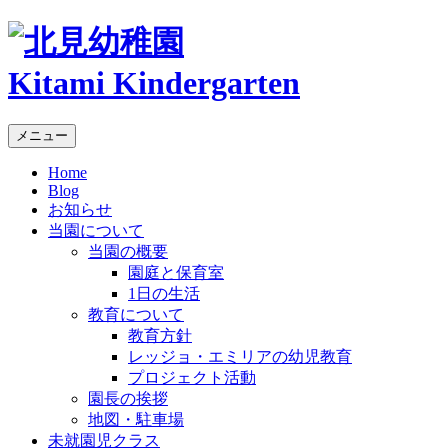
Kitami Kindergarten
メニュー
Home
Blog
お知らせ
当園について
当園の概要
園庭と保育室
1日の生活
教育について
教育方針
レッジョ・エミリアの幼児教育
プロジェクト活動
園長の挨拶
地図・駐車場
未就園児クラス