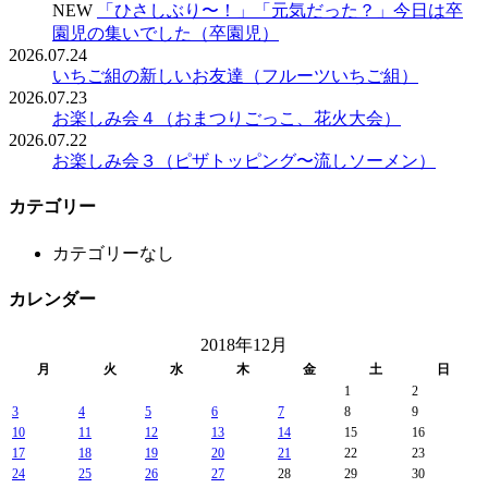
NEW
「ひさしぶり〜！」「元気だった？」今日は卒
園児の集いでした（卒園児）
2026.07.24
いちご組の新しいお友達（フルーツいちご組）
2026.07.23
お楽しみ会４（おまつりごっこ、花火大会）
2026.07.22
お楽しみ会３（ピザトッピング〜流しソーメン）
カテゴリー
カテゴリーなし
カレンダー
2018年12月
月
火
水
木
金
土
日
1
2
3
4
5
6
7
8
9
10
11
12
13
14
15
16
17
18
19
20
21
22
23
24
25
26
27
28
29
30