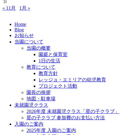
31
« 11月
1月 »
Home
Blog
お知らせ
当園について
当園の概要
園庭と保育室
1日の生活
教育について
教育方針
レッジョ・エミリアの幼児教育
プロジェクト活動
園長の挨拶
地図・駐車場
未就園児クラス
2026年度 未就園児クラス「星の子クラブ」
星の子クラブ 参加費のお支払い方法
入園のご案内
2025年度 入園のご案内