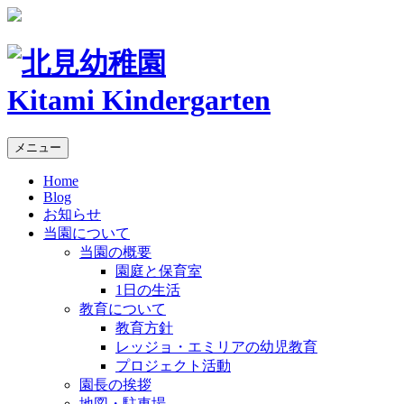
Kitami Kindergarten
メニュー
Home
Blog
お知らせ
当園について
当園の概要
園庭と保育室
1日の生活
教育について
教育方針
レッジョ・エミリアの幼児教育
プロジェクト活動
園長の挨拶
地図・駐車場