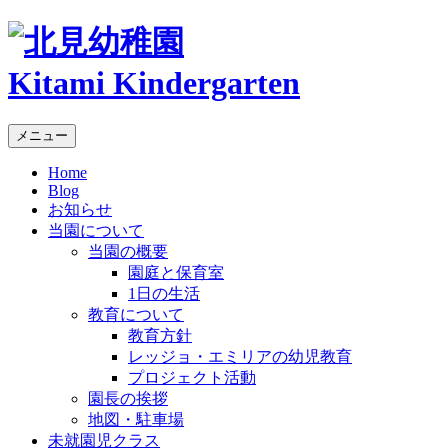
Kitami Kindergarten
メニュー
Home
Blog
お知らせ
当園について
当園の概要
園庭と保育室
1日の生活
教育について
教育方針
レッジョ・エミリアの幼児教育
プロジェクト活動
園長の挨拶
地図・駐車場
未就園児クラス