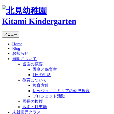
Kitami Kindergarten
メニュー
Home
Blog
お知らせ
当園について
当園の概要
園庭と保育室
1日の生活
教育について
教育方針
レッジョ・エミリアの幼児教育
プロジェクト活動
園長の挨拶
地図・駐車場
未就園児クラス